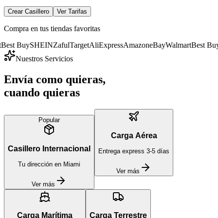
Crear Casillero
Ver Tarifas
Compra en tus tiendas favoritas
y
SHEIN
Zaful
Target
AliExpress
Amazon
eBay
Walmart
Best Buy
SHEIN
Nuestros Servicios
Envía como quieras,
cuando quieras
Popular
Carga Aérea
Casillero Internacional
Entrega express 3-5 días
Tu dirección en Miami
Ver más
Ver más
Carga Marítima
Carga Terrestre