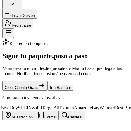
Iniciar Sesión
Registrarse
Rastreo en tiempo real
Sigue tu paquete,
paso a paso
Monitorea tu envío desde que sale de Miami hasta que llega a tus
manos. Notificaciones instantáneas en cada etapa.
Crear Cuenta Gratis
Ir a Rastrear
Compra en tus tiendas favoritas
y
SHEIN
Zaful
Target
AliExpress
Amazon
eBay
Walmart
Best Buy
SHEIN
Mi Dirección
Cotizar
Rastrear