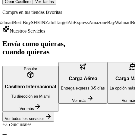
Crear Casillero
Ver Tarifas
Compra en tus tiendas favoritas
mart
Best Buy
SHEIN
Zaful
Target
AliExpress
Amazon
eBay
Walmart
Best
Nuestros Servicios
Envía como quieras,
cuando quieras
Popular
Carga Aérea
Carga M
Casillero Internacional
Entrega express 3-5 días
La opción má
Tu dirección en Miami
Ver más
Ver má
Ver más
Ver todos los servicios
+35 Sucursales