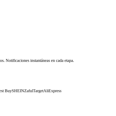
s. Notificaciones instantáneas en cada etapa.
 Buy
SHEIN
Zaful
Target
AliExpress