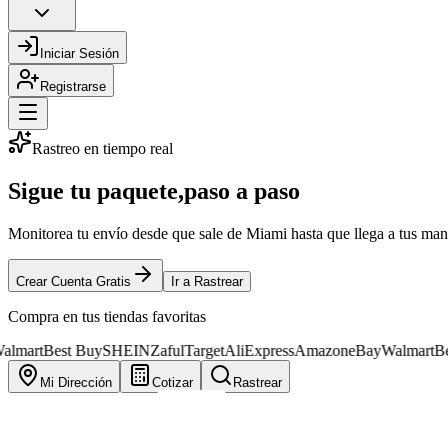
Iniciar Sesión
Registrarse
Rastreo en tiempo real
Sigue tu paquete,
paso a paso
Monitorea tu envío desde que sale de Miami hasta que llega a tus mano
Crear Cuenta Gratis
Ir a Rastrear
Compra en tus tiendas favoritas
mart
Best Buy
SHEIN
Zaful
Target
AliExpress
Amazon
eBay
Walmart
Best
Mi Dirección
Cotizar
Rastrear