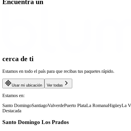
Encuentra un
cerca
de ti
Estamos en todo el país para que recibas tus paquetes rápido.
Usar mi ubicación
Ver todas
Estamos en:
Santo Domingo
Santiago
Valverde
Puerto Plata
La Romana
Higüey
La V
Destacada
Santo Domingo Los Prados