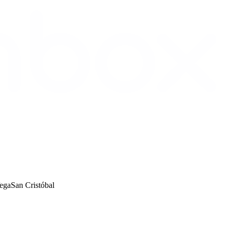
ega
San Cristóbal