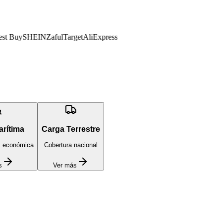
 Buy
SHEIN
Zaful
Target
AliExpress
arítima
Carga Terrestre
s económica
Cobertura nacional
s
Ver más