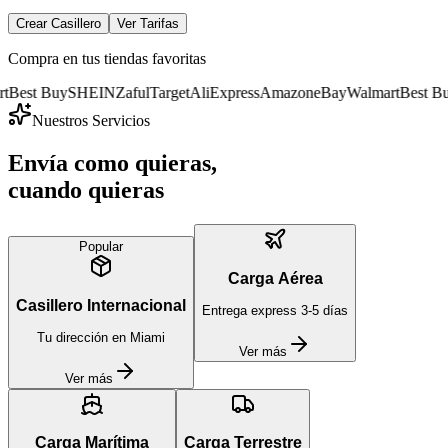
Crear Casillero
Ver Tarifas
Compra en tus tiendas favoritas
Buy
SHEIN
Zaful
Target
AliExpress
Amazon
eBay
Walmart
Best Buy
SHEI
Nuestros Servicios
Envía como quieras,
cuando quieras
Popular
Carga Aérea
Casillero Internacional
Entrega express 3-5 días
Tu dirección en Miami
Ver más
Ver más
Carga Marítima
Carga Terrestre