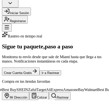
Iniciar Sesión
Registrarse
Rastreo en tiempo real
Sigue tu paquete,
paso a paso
Monitorea tu envío desde que sale de Miami hasta que llega a tus
manos. Notificaciones instantáneas en cada etapa.
Crear Cuenta Gratis
Ir a Rastrear
Compra en tus tiendas favoritas
Buy
SHEIN
Zaful
Target
AliExpress
Amazon
eBay
Walmart
Best Buy
SHEI
Mi Dirección
Cotizar
Rastrear