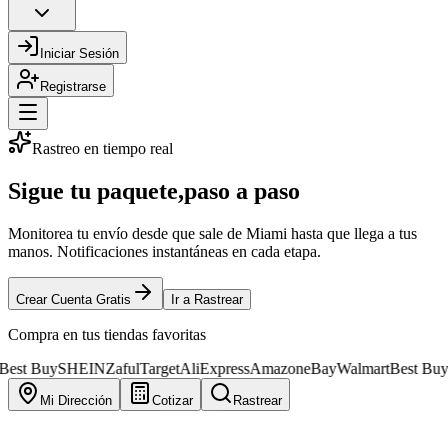
Iniciar Sesión
Registrarse
Rastreo en tiempo real
Sigue tu paquete,
paso a paso
Monitorea tu envío desde que sale de Miami hasta que llega a tus
manos. Notificaciones instantáneas en cada etapa.
Crear Cuenta Gratis
Ir a Rastrear
Compra en tus tiendas favoritas
y
SHEIN
Zaful
Target
AliExpress
Amazon
eBay
Walmart
Best Buy
SHEIN
Mi Dirección
Cotizar
Rastrear