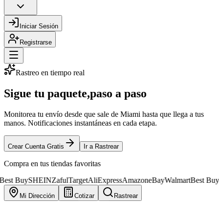
Iniciar Sesión
Registrarse
Rastreo en tiempo real
Sigue tu paquete,
paso a paso
Monitorea tu envío desde que sale de Miami hasta que llega a tus
manos. Notificaciones instantáneas en cada etapa.
Crear Cuenta Gratis
Ir a Rastrear
Compra en tus tiendas favoritas
y
SHEIN
Zaful
Target
AliExpress
Amazon
eBay
Walmart
Best Buy
SHEIN
Mi Dirección
Cotizar
Rastrear