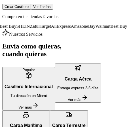
Crear Casillero
Ver Tarifas
Compra en tus tiendas favoritas
y
SHEIN
Zaful
Target
AliExpress
Amazon
eBay
Walmart
Best Buy
SHEIN
Nuestros Servicios
Envía como quieras,
cuando quieras
Popular
Carga Aérea
Casillero Internacional
Entrega express 3-5 días
Tu dirección en Miami
Ver más
Ver más
Carga Marítima
Carga Terrestre