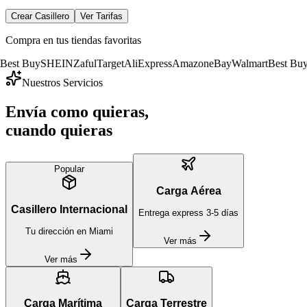
Crear Casillero
Ver Tarifas
Compra en tus tiendas favoritas
uy
SHEIN
Zaful
Target
AliExpress
Amazon
eBay
Walmart
Best Buy
SHEIN
Nuestros Servicios
Envía como quieras,
cuando quieras
Popular
Carga Aérea
Casillero Internacional
Entrega express 3-5 días
Tu dirección en Miami
Ver más
Ver más
Carga Marítima
Carga Terrestre