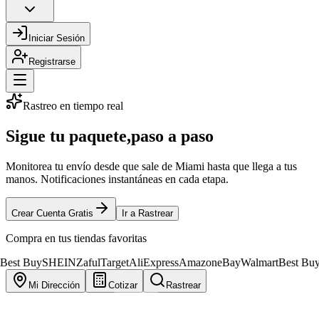
Iniciar Sesión
Registrarse
Rastreo en tiempo real
Sigue tu paquete,
paso a paso
Monitorea tu envío desde que sale de Miami hasta que llega a tus
manos. Notificaciones instantáneas en cada etapa.
Crear Cuenta Gratis
Ir a Rastrear
Compra en tus tiendas favoritas
uy
SHEIN
Zaful
Target
AliExpress
Amazon
eBay
Walmart
Best Buy
SHEIN
Mi Dirección
Cotizar
Rastrear