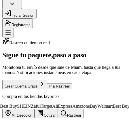
Iniciar Sesión
Registrarse
Rastreo en tiempo real
Sigue tu paquete,
paso a paso
Monitorea tu envío desde que sale de Miami hasta que llega a tus
manos. Notificaciones instantáneas en cada etapa.
Crear Cuenta Gratis
Ir a Rastrear
Compra en tus tiendas favoritas
uy
SHEIN
Zaful
Target
AliExpress
Amazon
eBay
Walmart
Best Buy
SHEIN
Mi Dirección
Cotizar
Rastrear