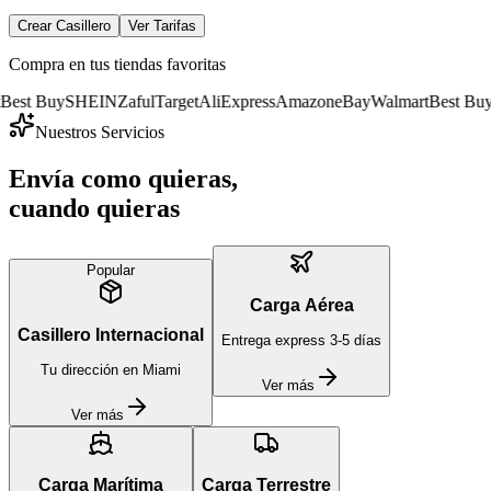
Crear Casillero
Ver Tarifas
Compra en tus tiendas favoritas
uy
SHEIN
Zaful
Target
AliExpress
Amazon
eBay
Walmart
Best Buy
SHEIN
Nuestros Servicios
Envía como quieras,
cuando quieras
Popular
Carga Aérea
Casillero Internacional
Entrega express 3-5 días
Tu dirección en Miami
Ver más
Ver más
Carga Marítima
Carga Terrestre