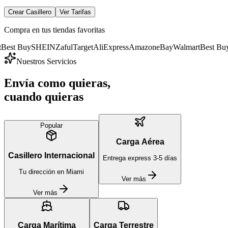
Crear Casillero
Ver Tarifas
Compra en tus tiendas favoritas
uy
SHEIN
Zaful
Target
AliExpress
Amazon
eBay
Walmart
Best Buy
SHEI
Nuestros Servicios
Envía como quieras,
cuando quieras
Popular
Carga Aérea
Casillero Internacional
Entrega express 3-5 días
Tu dirección en Miami
Ver más
Ver más
Carga Marítima
Carga Terrestre