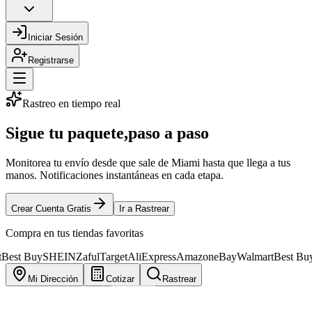
Iniciar Sesión
Registrarse
Rastreo en tiempo real
Sigue tu paquete,
paso a paso
Monitorea tu envío desde que sale de Miami hasta que llega a tus
manos. Notificaciones instantáneas en cada etapa.
Crear Cuenta Gratis
Ir a Rastrear
Compra en tus tiendas favoritas
uy
SHEIN
Zaful
Target
AliExpress
Amazon
eBay
Walmart
Best Buy
SHEI
Mi Dirección
Cotizar
Rastrear